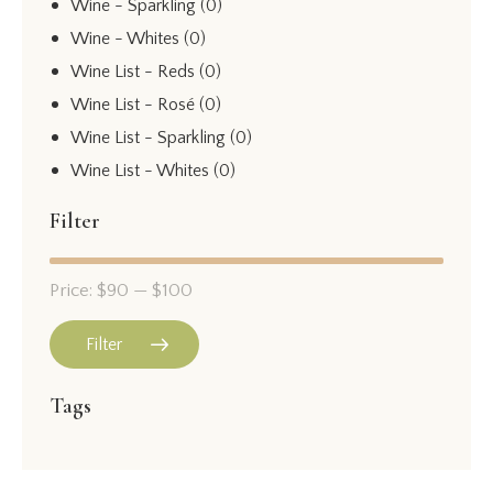
Wine - Sparkling
(0)
Wine - Whites
(0)
Wine List - Reds
(0)
Wine List - Rosé
(0)
Wine List - Sparkling
(0)
Wine List - Whites
(0)
Filter
Price:
$90
—
$100
Filter
Min
Max
Tags
price
price